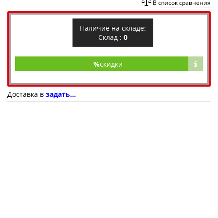
В список сравнения
Наличие на складе:
Склад :
0
%
скидки
Доставка в
задать...