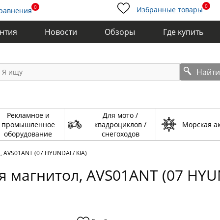
0
0
Избранные товары
сравнения
антия
Новости
Обзоры
Где купить
Найт
Рекламное и
Для мото /
промышленное
квадроциклов /
Морская а
оборудование
снегоходов
 AVS01ANT (07 HYUNDAI / KIA)
 магнитол, AVS01ANT (07 HYUN