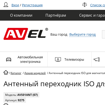
Вход
/
Регистрация
Список 
О компании
Партнёрам
Сервис и гар
Ваш город
Выберите город
Автомобильная
Телевизоры
электроника
/
Каталог
/
Архив моделей
/
Антенный переходник ISO для магнитол,
Антенный переходник ISO для
Модель:
AVS01ANT (07)
Артикул:
9275