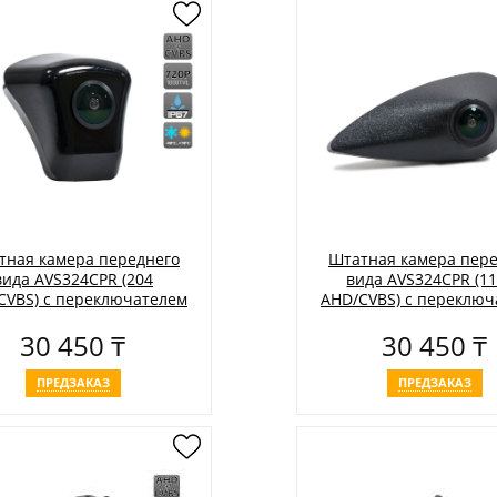
тная камера переднего
Штатная камера пере
вида AVS324CPR (204
вида AVS324CPR (1
CVBS) с переключателем
AHD/CVBS) с переключ
и AHD для автомобилей
HD и AHD для автомо
30 450 ₸
30 450 ₸
AUDI
HYUNDAI
ПРЕДЗАКАЗ
ПРЕДЗАКАЗ