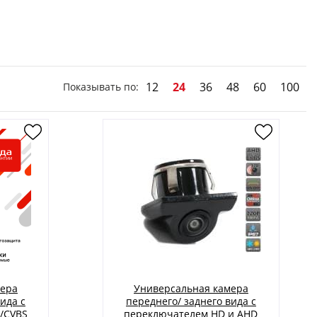
12
24
36
48
60
100
Показывать по:
мера
Универсальная камера
ида с
переднего/ заднего вида с
/CVBS
переключателем HD и AHD