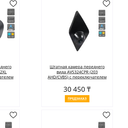
днего
Штатная камера переднего
12XL
вида AVS324CPR (203
ателем
AHD/CVBS) с переключателем
билей
HD и AHD для автомобилей
30 450 ₸
RENAULT
ПРЕДЗАКАЗ