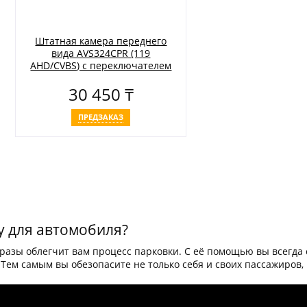
Штатная камера переднего
вида AVS324CPR (119
AHD/CVBS) с переключателем
HD и AHD для автомобилей
30 450 ₸
TOYOTA
ПРЕДЗАКАЗ
 для автомобиля?
в разы облегчит вам процесс парковки. С её помощью вы всегда
Тем самым вы обезопасите не только себя и своих пассажиров,