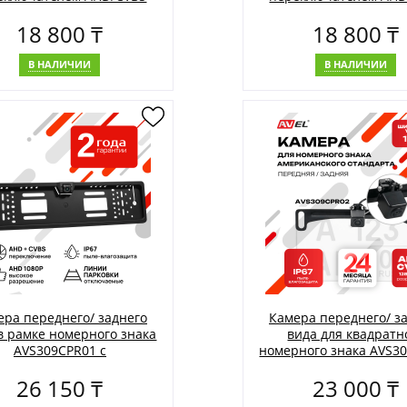
AVS330CPR660A
AVS330CPR980
18 800 ₸
18 800 ₸
В НАЛИЧИИ
В НАЛИЧИИ
ера переднего/ заднего
Камера переднего/ з
в рамке номерного знака
вида для квадратн
AVS309CPR01 с
номерного знака AVS3
еключателем HD и AHD
26 150 ₸
23 000 ₸