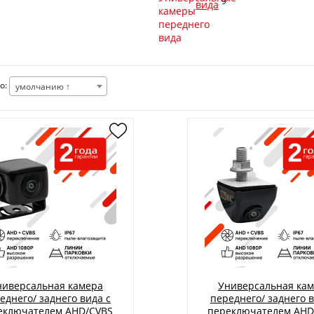
9
вида
о:
умолчанию ↑
ниверсальная камера
Универсальная ка
еднего/ заднего вида с
переднего/ заднего в
еключателем AHD/CVBS
переключателем AHD