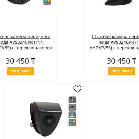
тная камера переднего
Штатная камера пере
вида AVS324CPR (114
вида AVS324CPR (
CVBS) с переключателем
AHD/CVBS) с переключ
и AHD для автомобилей
HD и AHD для автомо
30 450 ₸
30 450 ₸
NISSAN
HYUNDAI
ПРЕДЗАКАЗ
ПРЕДЗАКАЗ