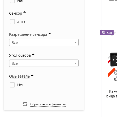
Нет
Сенсор
AHD
ХИТ
Разрешение сенсора
Все
Угол обзора
Все
Омыватель
Нет
Кам
вида 
Сбросить все фильтры
пер