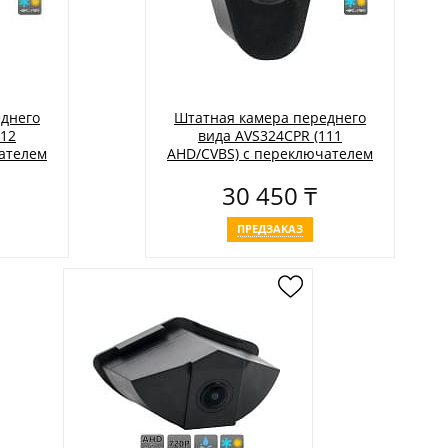
днего
Штатная камера переднего
112
вида AVS324CPR (111
ателем
AHD/CVBS) с переключателем
билей
HD и AHD для автомобилей
30 450 ₸
HONDA
ПРЕДЗАКАЗ