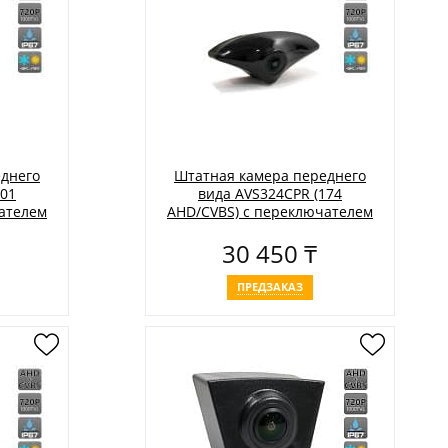
днего
Штатная камера переднего
201
вида AVS324CPR (174
ателем
AHD/CVBS) с переключателем
билей
HD и AHD для автомобилей
30 450 ₸
MAZDA
ПРЕДЗАКАЗ