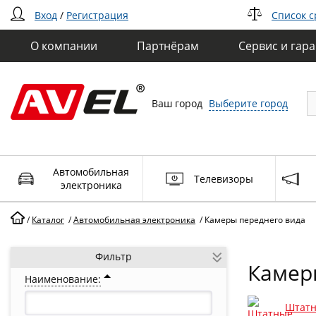
Вход
/
Регистрация
Список 
О компании
Партнёрам
Сервис и гар
Ваш город
Выберите город
Автомобильная
Телевизоры
электроника
/
Каталог
/
Автомобильная электроника
/
Камеры переднего вида
Фильтр
Камер
Наименование:
Штатн