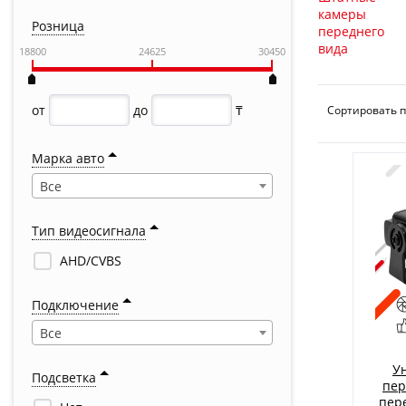
Розница
18800
24625
30450
от
до
₸
Сортировать п
Марка авто
Все
Тип видеосигнала
AHD/CVBS
Подключение
Все
У
Подсветка
пер
пер