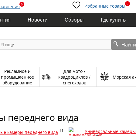
0
0
Избранные товары
сравнения
антия
Новости
Обзоры
Где купить
Найт
Рекламное и
Для мото /
промышленное
квадроциклов /
Морская а
оборудование
снегоходов
ы переднего вида
11
Универсальные камеры
ые камеры переднего вида