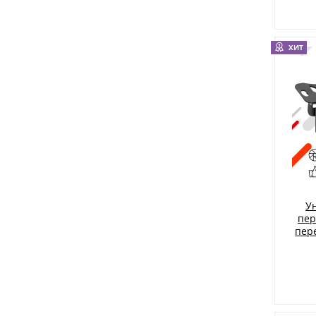
ХИТ
У
пер
пер