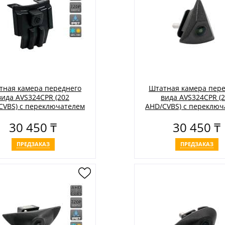
тная камера переднего
Штатная камера пере
вида AVS324CPR (202
вида AVS324CPR (
CVBS) с переключателем
AHD/CVBS) с переключ
и AHD для автомобилей
HD и AHD для автомо
30 450 ₸
30 450 ₸
TOYOTA
VOLKSWAGEN
ПРЕДЗАКАЗ
ПРЕДЗАКАЗ