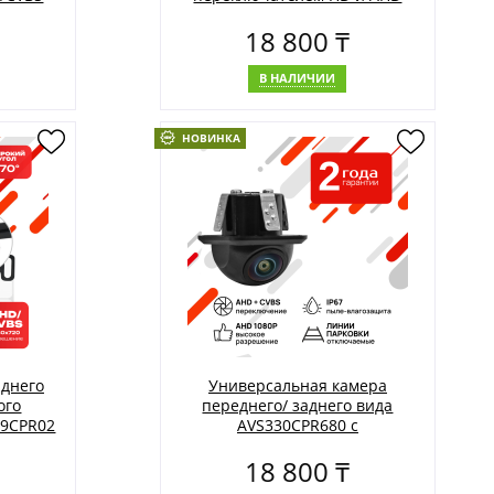
AVS330CPR028
18 800 ₸
В НАЛИЧИИ
НОВИНКА
аднего
Универсальная камера
ого
переднего/ заднего вида
09CPR02
AVS330CPR680 с
переключателем AHD/CVBS
18 800 ₸