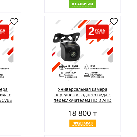
В НАЛИЧИИ
мера
Универсальная камера
ида с
переднего/ заднего вида с
/CVBS
переключателем HD и AHD
тановки
AVS307CPR (150 AHD/CVBS)
18 800 ₸
скость
ПРЕДЗАКАЗ