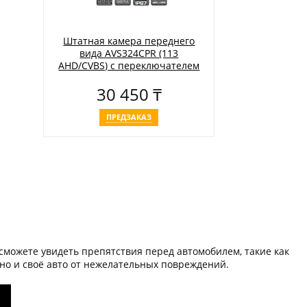
Штатная камера переднего
вида AVS324CPR (113
AHD/CVBS) с переключателем
HD и AHD для автомобилей
30 450 ₸
MERCEDES-BENZ
ПРЕДЗАКАЗ
 сможете увидеть препятствия перед автомобилем, такие как
 но и своё авто от нежелательных повреждений.