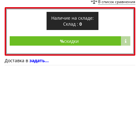
В список сравнения
Наличие на складе:
Склад :
0
%
скидки
Доставка в
задать...