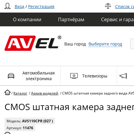
Вход
/
Регистрация
Список 
О компании
Партнёрам
Сервис и гар
Ваш город
Выберите город
Автомобильная
Телевизоры
электроника
/
Каталог
/
Архив моделей
/
CMOS штатная камера заднего вида AV
CMOS штатная камера заднег
Модель:
AVS110CPR (027 )
Артикул:
11476