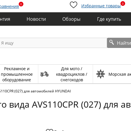
0
0
Избранные товары
сравнения
антия
Новости
Обзоры
Где купить
Найт
Рекламное и
Для мото /
промышленное
квадроциклов /
Морская а
оборудование
снегоходов
S110CPR (027) для автомобилей HYUNDAI
о вида AVS110CPR (027) для 