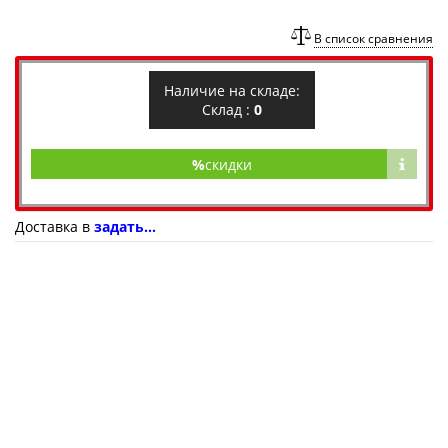
В список сравнения
Наличие на складе:
Склад :
0
%
скидки
Доставка в
задать...