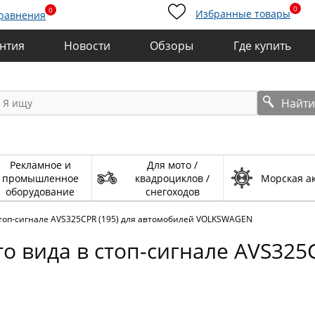
0
0
Избранные товары
сравнения
антия
Новости
Обзоры
Где купить
Найт
Рекламное и
Для мото /
промышленное
квадроциклов /
Морская а
оборудование
снегоходов
топ-сигнале AVS325CPR (195) для автомобилей VOLKSWAGEN
 вида в стоп-сигнале AVS325