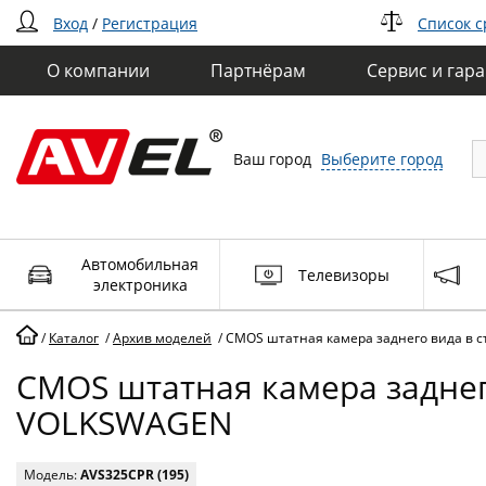
Вход
/
Регистрация
Список 
О компании
Партнёрам
Сервис и гар
Ваш город
Выберите город
Автомобильная
Телевизоры
электроника
/
Каталог
/
Архив моделей
/
CMOS штатная камера заднего вида в с
CMOS штатная камера заднего
VOLKSWAGEN
Модель:
AVS325CPR (195)