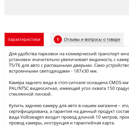
Отзывы и вопросы о товаре
Характеристики
1
Для удобства парковки на коммерческий транспорт мног
установки значительно увеличивает видимость с камер
T5/T6 для авто с распашными дверьми. Само устройство
встроенными светодиодами - 187х30 мм.
Камера заднего вида в стоп-сигнале оснащена CMOS-м
PAL/NTSC видеосигнал, имеющей угол охвата 150 гра
стеклянной линзой.
Купить заднюю камеру для авто в нашем магазине – эт
сертифицирована, а гарантия на данный продукт состав
вида Volkswagen входит провод длиной 10 метров, про
провод камеры, инструкция и гарантийная карта.