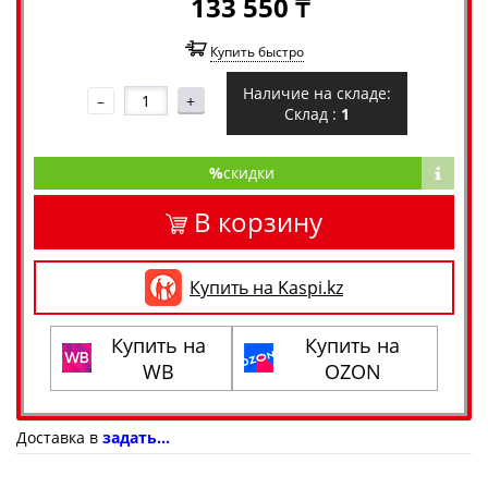
133 550 ₸
Купить быстро
Наличие на складе:
–
+
Склад :
1
%
скидки
В корзину
Купить на Kaspi.kz
Купить на
Купить на
WB
OZON
Доставка в
задать...