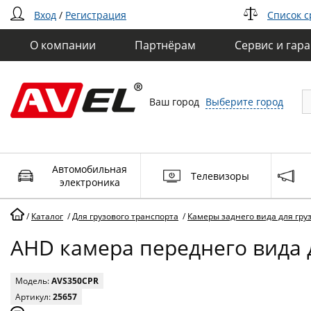
Вход
/
Регистрация
Список 
О компании
Партнёрам
Сервис и гар
Ваш город
Выберите город
Автомобильная
Телевизоры
электроника
/
Каталог
/
Для грузового транспорта
/
Камеры заднего вида для груз
AHD камера переднего вида 
Модель:
AVS350CPR
Артикул:
25657