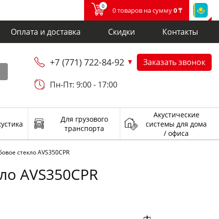
0
0 товаров на сумму
0 ₸
Оплата и доставка
Скидки
Контакты
+7 (771) 722-84-92
Заказать звонок
и
Пн-Пт: 9:00 - 17:00
Акустические
Для грузового
кустика
системы для дома
транспорта
/ офиса
бовое стекло AVS350CPR
кло AVS350CPR