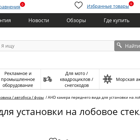
0
0
Избранные товары
сравнения
антия
Новости
Обзоры
Где купить
Найт
Рекламное и
Для мото /
промышленное
квадроциклов /
Морская а
оборудование
снегоходов
овика / автобуса / фуры
/
AHD камера переднего вида для установки на ло
для установки на лобовое сте