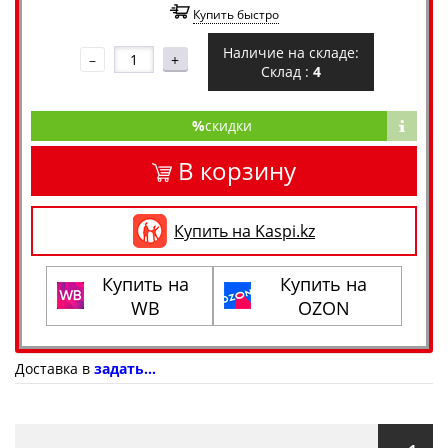
Купить быстро
Наличие на складе:
–
+
Склад :
4
%
скидки
В корзину
Купить на Kaspi.kz
Купить на
Купить на
WB
OZON
Доставка в
задать...