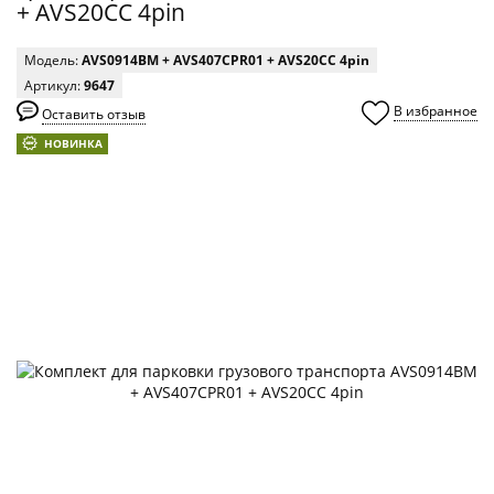
+ AVS20CC 4pin
Модель:
AVS0914BM + AVS407CPR01 + AVS20CC 4pin
Артикул:
9647
В избранное
Оставить отзыв
0
НОВИНКА