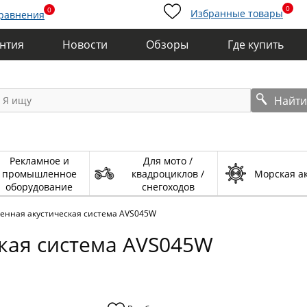
0
0
Избранные товары
сравнения
антия
Новости
Обзоры
Где купить
Найт
Рекламное и
Для мото /
промышленное
квадроциклов /
Морская а
оборудование
снегоходов
нная акустическая система AVS045W
кая система AVS045W