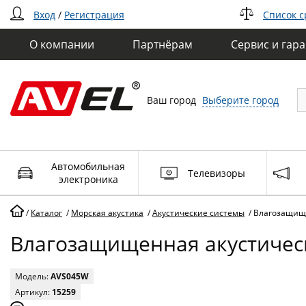
Вход
/
Регистрация
Список 
О компании
Партнёрам
Сервис и гар
Ваш город
Выберите город
Автомобильная
Телевизоры
электроника
/
Каталог
/
Морская акустика
/
Акустические системы
/
Влагозащище
Влагозащищенная акустичес
Модель:
AVS045W
Артикул:
15259