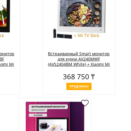
монитор
Встраиваемый Smart монитор
BF
для кухни AV240MWF
aomi Mi
(AVS2404BM White) + Xiaomi Mi
TV Stick
368 750 ₸
ПРЕДЗАКАЗ