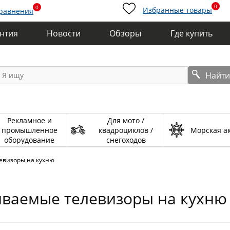
0
0
Избранные товары
сравнения
антия
Новости
Обзоры
Где купить
Найт
Рекламное и
Для мото /
промышленное
квадроциклов /
Морская а
оборудование
снегоходов
евизоры на кухню
иваемые телевизоры на кухню