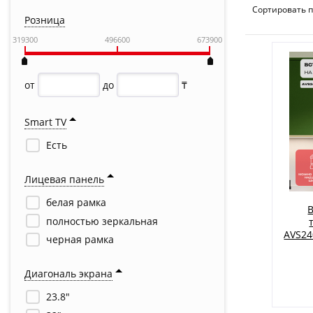
Сортировать п
Розница
319300
496600
673900
от
до
₸
Smart TV
Есть
Лицевая панель
белая рамка
полностью зеркальная
AVS24
черная рамка
Диагональ экрана
23.8"