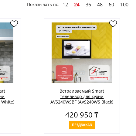
12
24
36
48
60
100
Показывать по:
art
Встраиваемый Smart
хни
телевизор для кухни
 White)
AVS240WSBF (AVS240WS Black)
420 950 ₸
ПРЕДЗАКАЗ