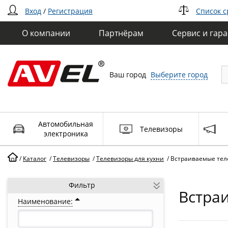
Вход
/
Регистрация
Список 
О компании
Партнёрам
Сервис и гар
Ваш город
Выберите город
Автомобильная
Телевизоры
электроника
/
Каталог
/
Телевизоры
/
Телевизоры для кухни
/
Встраиваемые тел
Фильтр
Встра
Наименование: