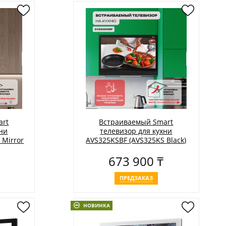
art
Встраиваемый Smart
хни
телевизор для кухни
 Mirror
AVS325KSBF (AVS325KS Black)
673 900 ₸
ПРЕДЗАКАЗ
НОВИНКА