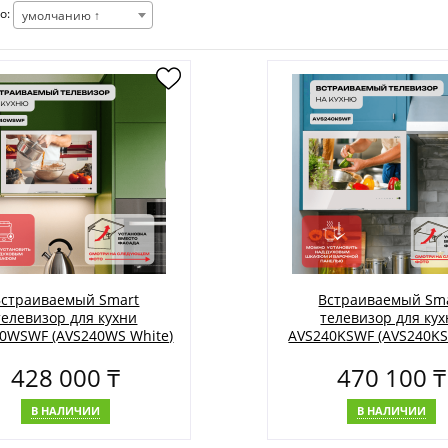
о:
умолчанию ↑
Встраиваемый Smart
Встраиваемый Sm
телевизор для кухни
телевизор для ку
0WSWF (AVS240WS White)
AVS240KSWF (AVS240KS
428 000 ₸
470 100 ₸
В НАЛИЧИИ
В НАЛИЧИИ