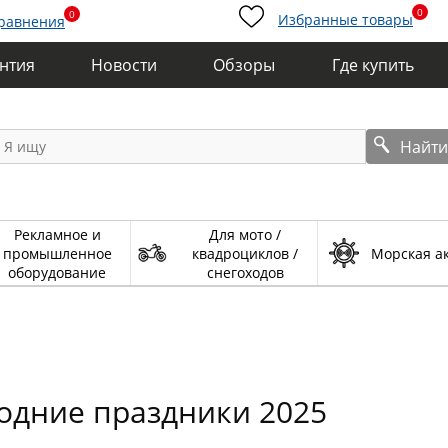
0
0
Избранные товары
сравнения
антия
Новости
Обзоры
Где купить
Найт
Рекламное и
Для мото /
промышленное
квадроциклов /
Морская а
оборудование
снегоходов
одние праздники 2025