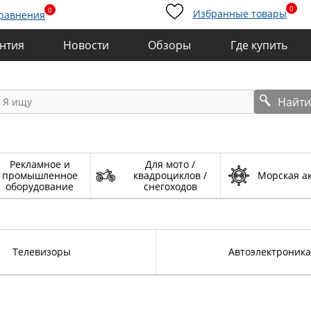
0
0
Избранные товары
сравнения
антия
Новости
Обзоры
Где купить
Найт
Рекламное и
Для мото /
промышленное
квадроциклов /
Морская а
оборудование
снегоходов
Телевизоры
Автоэлектроника