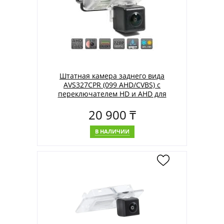
Штатная камера заднего вида
AVS327CPR (099 AHD/CVBS) с
переключателем HD и AHD для
автомобилей CITROEN/ OPEL/
20 900 ₸
PEUGEOT/ TOYOTA
В НАЛИЧИИ