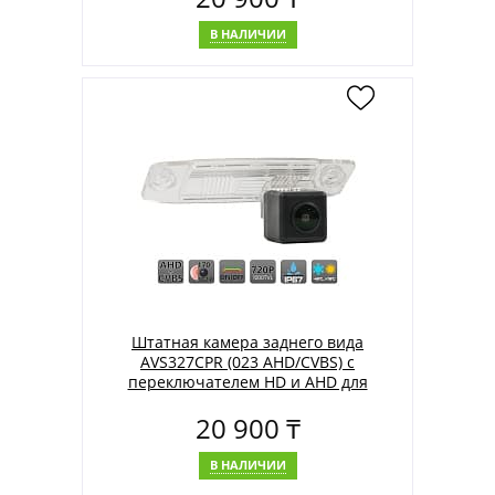
GEELY
В НАЛИЧИИ
Штатная камера заднего вида
AVS327CPR (023 AHD/CVBS) с
переключателем HD и AHD для
автомобилей HYUNDAI/ KIA/ TOYOTA
20 900 ₸
В НАЛИЧИИ