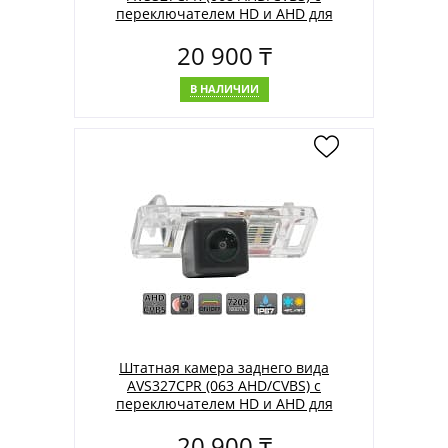
переключателем HD и AHD для
автомобилей CHEVROLET/ HUMMER/
20 900 ₸
OPEL
В НАЛИЧИИ
Штатная камера заднего вида
AVS327CPR (063 AHD/CVBS) с
переключателем HD и AHD для
автомобилей CITROEN/ INFINITI/
20 900 ₸
NISSAN/ PEUGEOT/ RENAULT/ SMART/