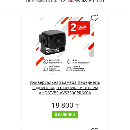
12
24
36
48
60
100
Показывать по:
Универсальная камера переднего/
заднего вида с переключателем
AHD/CVBS AVS330CPR660A
18 800 ₸
В НАЛИЧИИ