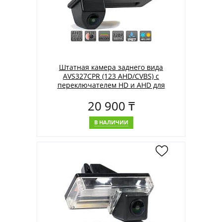
Штатная камера заднего вида
AVS327CPR (123 AHD/CVBS) с
переключателем HD и AHD для
автомобилей AUDI/ SKODA/
20 900 ₸
VOLKSWAGEN
В НАЛИЧИИ