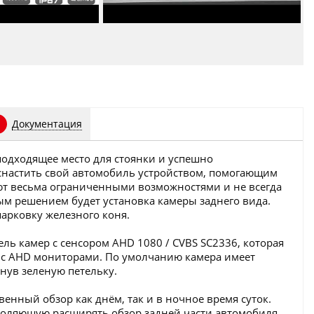
Документация
подходящее место для стоянки и успешно
оснастить свой автомобиль устройством, помогающим
ют весьма ограниченными возможностями и не всегда
м решением будет установка камеры заднего вида.
арковку железного коня.
ль камер с сенсором AHD 1080 / CVBS SC2336, которая
и с AHD мониторами. По умолчанию камера имеет
нув зеленую петельку.
венный обзор как днём, так и в ночное время суток.
воляющую расширять обзор задней части автомобиля