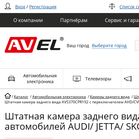
Вход
/
Регистрация
Список 
О компании
Партнёрам
Сервис и гар
Ваш город
Выберите город
Автомобильная
Телевизоры
электроника
/
Каталог
/
Автомобильная электроника
/
Камеры заднего вида
/
Шт
Штатная камера заднего вида AVS370CPR192 с переключателем AHD/CV
Штатная камера заднего вид
автомобилей AUDI/ JETTA/ 