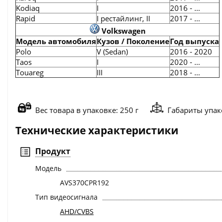
Kodiaq
I
2016 - …
Rapid
I рестайлинг, II
2017 - …
Volkswagen
Модель автомобиля
Кузов / Поколение
Год выпуска
Polo
V (Sedan)
2016 - 2020
Taos
I
2020 - …
Touareg
III
2018 - …
Вес товара в упаковке: 250 г
Габариты упако
Технические характеристики
Продукт
Модель
AVS370CPR192
Тип видеосигнала
AHD/CVBS