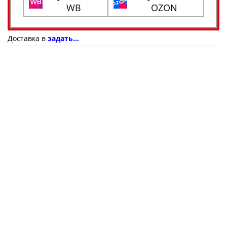
WB
OZON
Доставка в
задать...