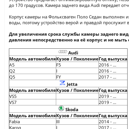
до 170 градусов. Камера заднего вида Audi передает о
Корпус камеры на Фольксваген Поло Седан выполнен и
воды, поэтому устройство верой и правдой прослужит 
Для увеличения срока службы камеры заднего вид
давления непосредственно на её корпус и не мыть е
Audi
Модель автомобиля
Кузов / Поколение
Год выпуска
A5
F5
2016 - …
Q2
I
2016 - …
Q5
FY
2017 - …
Jetta
Модель автомобиля
Кузов / Поколение
Год выпуска
VS5
2019 - …
VS7
2019 - …
Skoda
Модель автомобиля
Кузов / Поколение
Год выпуска
Fabia
III
2014 - …
Karoq
I
2017 - …