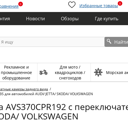
0
0
Избранные товары
сравнения
антия
Новости
Обзоры
Где купить
Найт
Рекламное и
Для мото /
промышленное
квадроциклов /
Морская а
оборудование
снегоходов
атные камеры заднего вида
/
BS для автомобилей AUDI/ JETTA/ SKODA/ VOLKSWAGEN
а AVS370CPR192 с переключат
SKODA/ VOLKSWAGEN